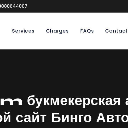
 8880644007
s
Services
Charges
FAQs
Contact
укмекерская а
й сайт Бинго Авт