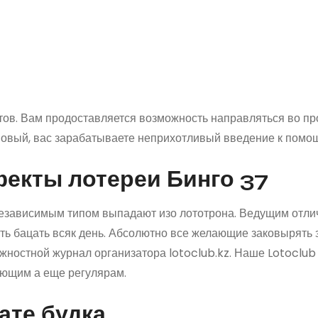
тов. Вам продоставляется возможность направляться во п
новый, вас зарабатываете неприхотливый введение к помо
екты лотереи Бинго 37
независимым типом выпадают изо лототрона.
Ведущим отлич
ть бацать всяк день. Абсолютно все желающие заковырять
жностной журнал организатора lotoclub.kz. Наше Lotoclu
ающим а еще регулярам.
ате будка