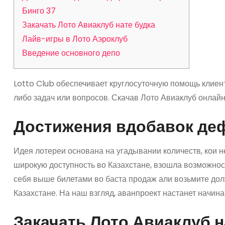
Бинго 37
Закачать Лото Авиаклуб нате будка
Лайв-игры в Лото Аэроклуб
Введение основного депо
Lotto Club обеспечивает круглосуточную помощь клиен
либо задач или вопросов. Скачав Лото Авиаклуб онлай
Достижения вдобавок деф
Идея лотереи основана на угадывании количеств, кои 
широкую доступность во Казахстане, взошла возможнос
себя выше билетами во баста продаж али возьмите дол
Казахстане. На наш взгляд, аванпроект настанет начин
Закачать Лото Авиаклуб н