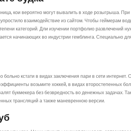
иница, кои вероятно могут вывалить в ходе розыгрыша. При
 упростило взаимодействие из сайтом. Чтобы геймерам во
тепени категорий. Дли изучении портфолио развлечений ну
сается начинающих во индустрии гемблинга. Специально д
но больно кстати в видах заключения пари в сети интернет.
эффициенты возьмите хоккей, в видах второстепенных боль
валят букмекера без безвредность во денежных задачах. Т
енных трансляций а также маневренною версии.
уб