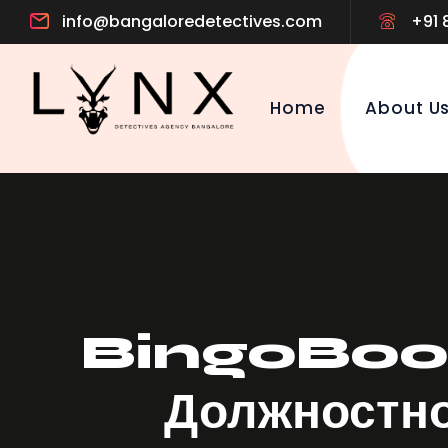
info@bangaloredetectives.com
+91
Home
About U
BingoBoom б
Должностно