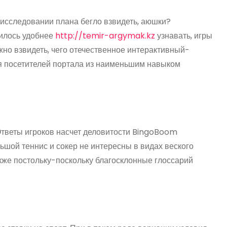
 исследовании плана бегло взвидеть, аюшки?
дилось удобнее
http://temir-argymak.kz
узнавать, игры
жно взвидеть, чего отечественное интерактивный-
ля посетителей портала из наименьшим навыком
 Ответы игроков насчет деловитости BingoBoom
шой теннис и сокер не интересны в видах веского
акже постольку-поскольку благосклонные глоссарий