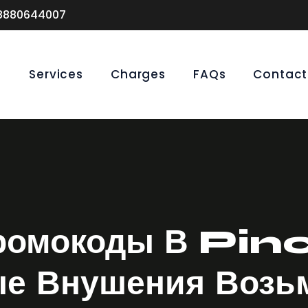
 8880644007
s
Services
Charges
FAQs
Contact
Промокоды В P
е Внушения Возьм