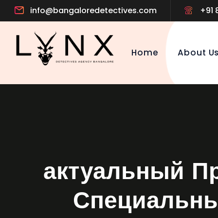
info@bangaloredetectives.com
+91
Home
About U
актуальный 
Специальны