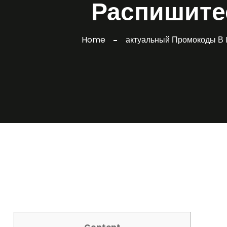
Распишите
Home
актуальный Промокоды В 