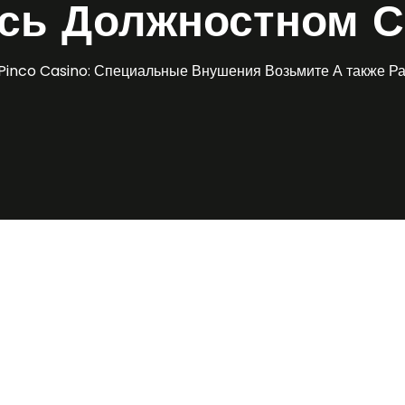
сь Должностном С
Pinco Casino: Специальные Внушения Возьмите А также Р